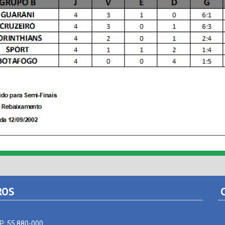
ROS
C
EP: 55.880-000