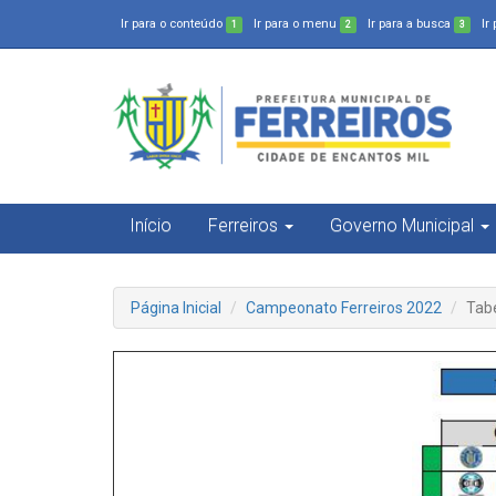
Ir para o conteúdo
Ir para o menu
Ir para a busca
Ir
1
2
3
Início
Ferreiros
Governo Municipal
Página Inicial
Campeonato Ferreiros 2022
Tabe