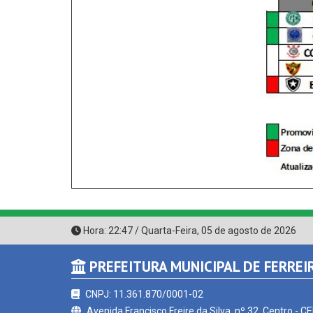
Hora:
22:47
/
Quarta-Feira
,
05 de agosto de 2026
PREFEITURA MUNICIPAL DE FERREI
CNPJ: 11.361.870/0001-02
Avenida Francisco Freire da Silva, nº 32, Centro - C