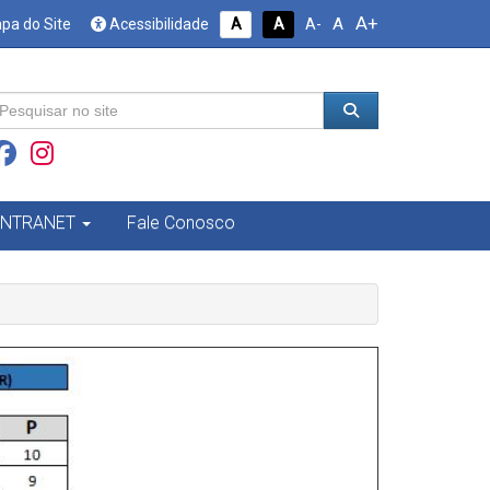
A+
A
pa do Site
Acessibilidade
A
A
A-
INTRANET
Fale Conosco