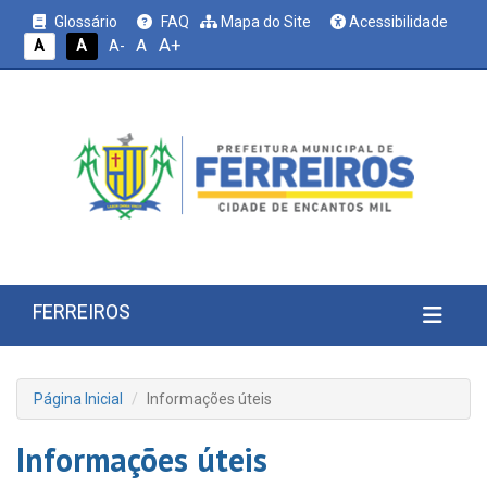
Glossário
FAQ
Mapa do Site
Acessibilidade
A+
A
A
A
A-
FERREIROS
Página Inicial
Informações úteis
Informações úteis