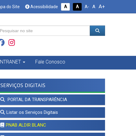
A+
A
pa do Site
Acessibilidade
A
A
A-
INTRANET
Fale Conosco
SERVIÇOS DIGITAIS
PORTAL DA TRANSPARÊNCIA
Listar os Serviços Digitais
PNAB ALDIR BLANC