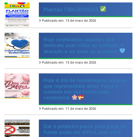
Publicado em: 13 de maio de 2026
Hoje celebramos aqueles que
dedicam suas vidas ao cuidado, à
atenção e ao amor ao próximo.
Publicado em: 13 de maio de 2026
Hoje é dia de homenagear aquelas
que representam amor, força e
cuidado em sua forma mais
verdadeira.
Publicado em: 11 de maio de 2026
Dar o primeiro passo para parar de
fumar pode ser difícil, mas você
não precisa fazer isso sozinho!