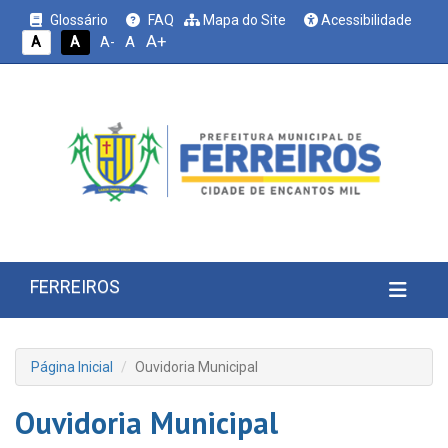
Glossário
FAQ
Mapa do Site
Acessibilidade
A+
A
A
A
A-
FERREIROS
Página Inicial
Ouvidoria Municipal
Ouvidoria Municipal