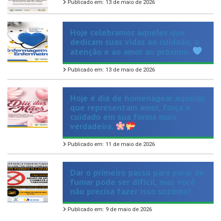
Hoje celebramos aqueles que
dedicam suas vidas ao cuidado, à
atenção e ao amor ao próximo.
Publicado em: 13 de maio de 2026
Hoje é dia de homenagear aquelas
que representam amor, força e
cuidado em sua forma mais
verdadeira.
Publicado em: 11 de maio de 2026
Dar o primeiro passo para parar de
fumar pode ser difícil, mas você
não precisa fazer isso sozinho!
Publicado em: 9 de maio de 2026
VER TODAS NOTÍCIAS