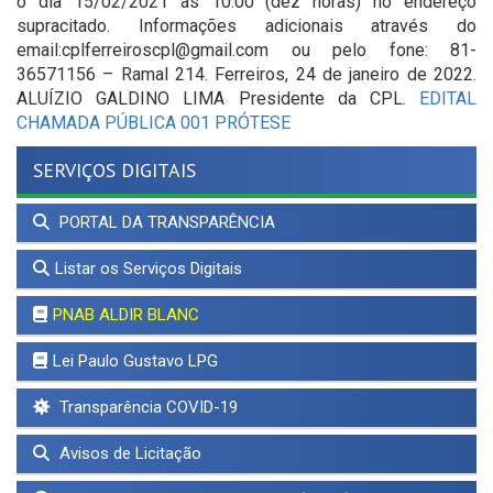
o dia 15/02/2021 às 10:00 (dez horas) no endereço
supracitado. Informações adicionais através do
email:cplferreiroscpl@gmail.com ou pelo fone: 81-
36571156 – Ramal 214. Ferreiros, 24 de janeiro de 2022.
ALUÍZIO GALDINO LIMA Presidente da CPL.
EDITAL
CHAMADA PÚBLICA 001 PRÓTESE
SERVIÇOS DIGITAIS
PORTAL DA TRANSPARÊNCIA
Listar os Serviços Digitais
PNAB ALDIR BLANC
Lei Paulo Gustavo LPG
Transparência COVID-19
Avisos de Licitação