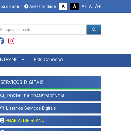
A+
A
pa do Site
Acessibilidade
A
A
A-
INTRANET
Fale Conosco
SERVIÇOS DIGITAIS
PORTAL DA TRANSPARÊNCIA
Listar os Serviços Digitais
PNAB ALDIR BLANC