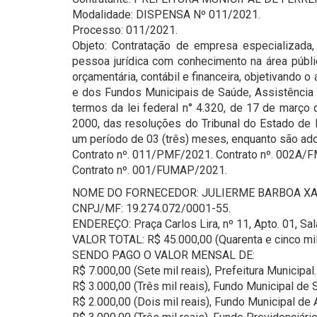
Modalidade: DISPENSA Nº 011/2021.
Processo: 011/2021.
Objeto: Contratação de empresa especializada,
pessoa jurídica com conhecimento na área públ
orçamentária, contábil e financeira, objetivando
e dos Fundos Municipais de Saúde, Assistência 
termos da lei federal n° 4.320, de 17 de março
2000, das resoluções do Tribunal do Estado de 
um período de 03 (três) meses, enquanto são ado
Contrato nº. 011/PMF/2021. Contrato nº. 002A/
Contrato nº. 001/FUMAP/2021.
NOME DO FORNECEDOR: JULIERME BARBOA XA
CNPJ/MF: 19.274.072/0001-55.
ENDEREÇO: Praça Carlos Lira, nº 11, Apto. 01, S
VALOR TOTAL: R$ 45.000,00 (Quarenta e cinco mil 
SENDO PAGO O VALOR MENSAL DE:
R$ 7.000,00 (Sete mil reais), Prefeitura Municipal.
R$ 3.000,00 (Três mil reais), Fundo Municipal de 
R$ 2.000,00 (Dois mil reais), Fundo Municipal de 