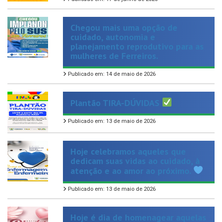
Chegou mais uma opção de
cuidado, autonomia e
planejamento reprodutivo para as
mulheres de Ferreiros.
Publicado em: 14 de maio de 2026
Plantão TIRA-DÚVIDAS
Publicado em: 13 de maio de 2026
Hoje celebramos aqueles que
dedicam suas vidas ao cuidado, à
atenção e ao amor ao próximo.
Publicado em: 13 de maio de 2026
Hoje é dia de homenagear aquelas
que representam amor, força e
cuidado em sua forma mais