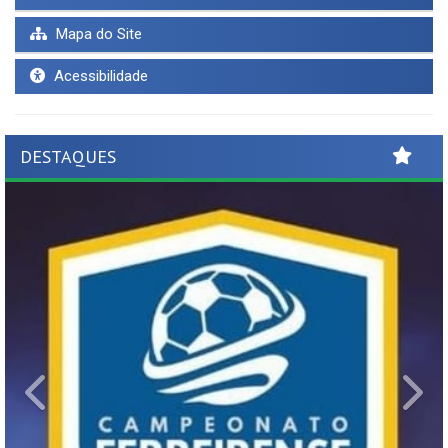
Mapa do Site
Acessibilidade
DESTAQUES
Previous
Ne