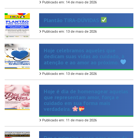
Plantão TIRA-DÚVIDAS
Publicado em: 13 de maio de 2026
Hoje celebramos aqueles que
dedicam suas vidas ao cuidado, à
atenção e ao amor ao próximo.
Publicado em: 13 de maio de 2026
Hoje é dia de homenagear aquelas
que representam amor, força e
cuidado em sua forma mais
verdadeira.
Publicado em: 11 de maio de 2026
Dar o primeiro passo para parar de
fumar pode ser difícil, mas você