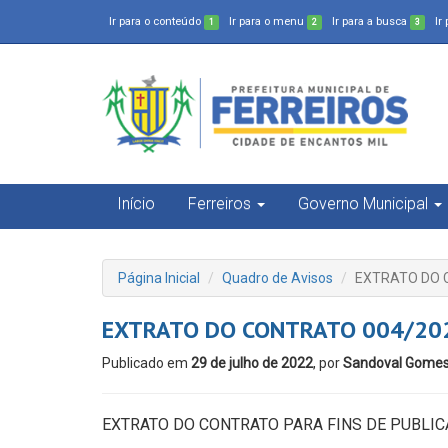
Ir para o conteúdo
Ir para o menu
Ir para a busca
Ir
1
2
3
Início
Ferreiros
Governo Municipal
Página Inicial
Quadro de Avisos
EXTRATO DO C
EXTRATO DO CONTRATO 004/202
Publicado em
29 de julho de 2022
, por
Sandoval Gome
EXTRATO DO CONTRATO PARA FINS DE PUBLI