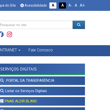
A+
A
pa do Site
Acessibilidade
A
A
A-
INTRANET
Fale Conosco
SERVIÇOS DIGITAIS
PORTAL DA TRANSPARÊNCIA
Listar os Serviços Digitais
PNAB ALDIR BLANC