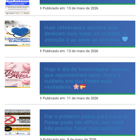
Hoje celebramos aqueles que
dedicam suas vidas ao cuidado, à
atenção e ao amor ao próximo.
Publicado em: 13 de maio de 2026
Hoje é dia de homenagear aquelas
que representam amor, força e
cuidado em sua forma mais
verdadeira.
Publicado em: 11 de maio de 2026
Dar o primeiro passo para parar de
fumar pode ser difícil, mas você
não precisa fazer isso sozinho!
Publicado em: 9 de maio de 2026