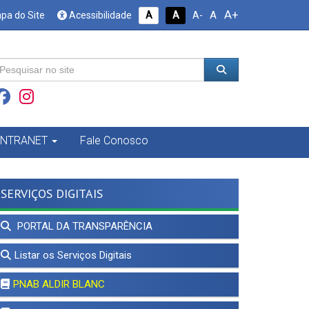
A+
A
pa do Site
Acessibilidade
A
A
A-
INTRANET
Fale Conosco
SERVIÇOS DIGITAIS
PORTAL DA TRANSPARÊNCIA
Listar os Serviços Digitais
PNAB ALDIR BLANC