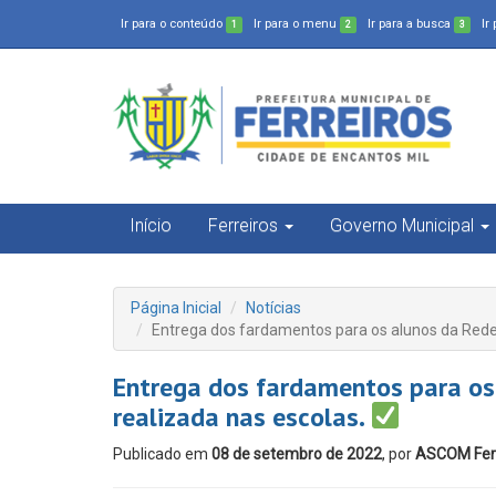
Ir para o conteúdo
Ir para o menu
Ir para a busca
Ir
1
2
3
Início
Ferreiros
Governo Municipal
Página Inicial
Notícias
Entrega dos fardamentos para os alunos da Rede
Entrega dos fardamentos para os
realizada nas escolas.
Publicado em
08 de setembro de 2022
, por
ASCOM Ferr