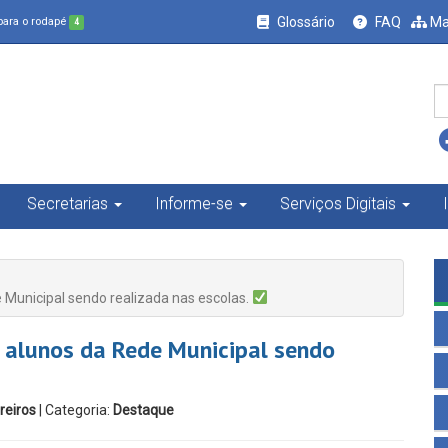
Glossário
FAQ
Ma
 para o rodapé
4
Secretarias
Informe-se
Serviços Digitais
 Municipal sendo realizada nas escolas.
 alunos da Rede Municipal sendo
eiros
| Categoria:
Destaque