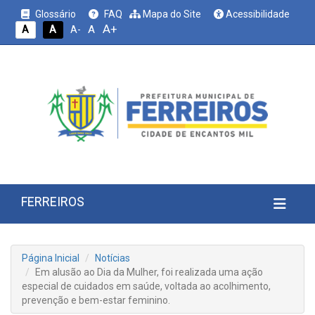
Glossário
FAQ
Mapa do Site
Acessibilidade
A+
A
A
A
A-
FERREIROS
Página Inicial
Notícias
Em alusão ao Dia da Mulher, foi realizada uma ação
especial de cuidados em saúde, voltada ao acolhimento,
prevenção e bem-estar feminino.