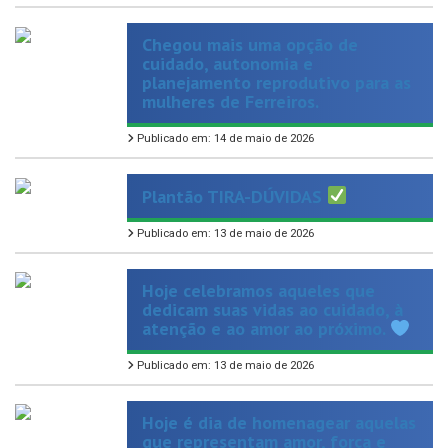
Chegou mais uma opção de
cuidado, autonomia e
planejamento reprodutivo para as
mulheres de Ferreiros.
Publicado em: 14 de maio de 2026
Plantão TIRA-DÚVIDAS
Publicado em: 13 de maio de 2026
Hoje celebramos aqueles que
dedicam suas vidas ao cuidado, à
atenção e ao amor ao próximo.
Publicado em: 13 de maio de 2026
Hoje é dia de homenagear aquelas
que representam amor, força e
cuidado em sua forma mais
verdadeira.