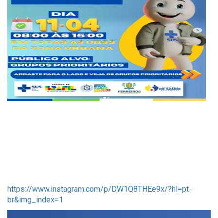
https://www.instagram.com/p/DW1Q8THEe9x/?hl=pt-
br&img_index=1