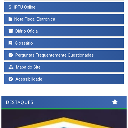
IPTU Online
Nota Fiscal Eletrônica
Diário Oficial
Glossário
Perguntas Frequentemente Questionadas
Mapa do Site
Acessibilidade
DESTAQUES