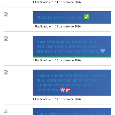
Plantão TIRA-DÚVIDAS
Publicado em: 13 de maio de 2026
Hoje celebramos aqueles que
dedicam suas vidas ao cuidado, à
atenção e ao amor ao próximo.
Publicado em: 13 de maio de 2026
Hoje é dia de homenagear aquelas
que representam amor, força e
cuidado em sua forma mais
verdadeira.
Publicado em: 11 de maio de 2026
Dar o primeiro passo para parar de
fumar pode ser difícil, mas você
não precisa fazer isso sozinho!