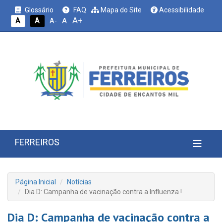
Glossário
FAQ
Mapa do Site
Acessibilidade
A+
A
A
A
A-
FERREIROS
Página Inicial
Notícias
Dia D: Campanha de vacinação contra a Influenza !
Dia D: Campanha de vacinação contra a