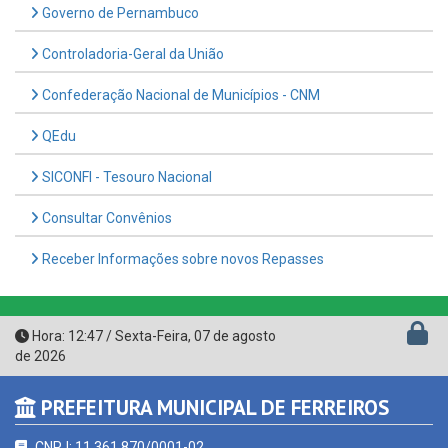
Controladoria-Geral da União
Confederação Nacional de Municípios - CNM
QEdu
SICONFI - Tesouro Nacional
Consultar Convênios
Receber Informações sobre novos Repasses
Hora:
12:47
/
Sexta-Feira
,
07 de agosto
de 2026
PREFEITURA MUNICIPAL DE FERREIROS
CNPJ: 11.361.870/0001-02
Avenida Francisco Freire da Silva, nº 32, Centro - CEP: 55.880-