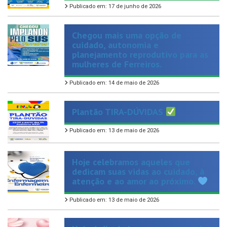
Chegou mais uma opção de
cuidado, autonomia e
planejamento reprodutivo para as
mulheres de Ferreiros.
Publicado em: 14 de maio de 2026
Plantão TIRA-DÚVIDAS
Publicado em: 13 de maio de 2026
Hoje celebramos aqueles que
dedicam suas vidas ao cuidado, à
atenção e ao amor ao próximo.
Publicado em: 13 de maio de 2026
Hoje é dia de homenagear aquelas
que representam amor, força e