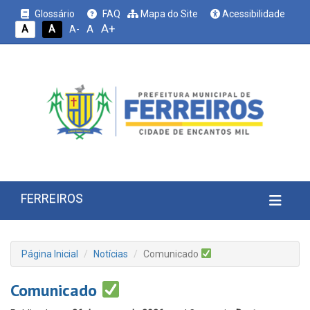
Glossário
FAQ
Mapa do Site
Acessibilidade
A+
A
A
A
A-
FERREIROS
Página Inicial
Notícias
Comunicado
Comunicado