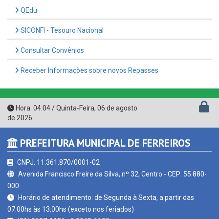
SICONFI - Tesouro Nacional
Consultar Convênios
Receber Informações sobre novos Repasses
Hora:
04:04
/
Quinta-Feira
,
06 de agosto
de 2026
PREFEITURA MUNICIPAL DE FERREIROS
CNPJ: 11.361.870/0001-02
Avenida Francisco Freire da Silva, nº 32, Centro - CEP: 55.880-
000
Horário de atendimento: de Segunda à Sexta, a partir das
07:00hs às 13:00hs (exceto nos feriados)
(81) 3657-1156 - 9.8943-1109
contato@ferreiros.pe.gov.br