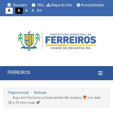
Glossário
FAQ
Mapa do Site
Acessibilidade
A+
A
A
A
A-
FERREIROS
Página Inicial
Notícias
Aqui em Ferreiros a festa ainda não acabou
nos dias
28 e 29 tem mais