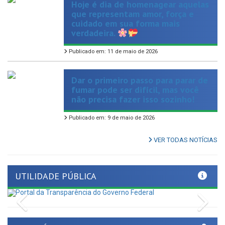
cuidado em sua forma mais
verdadeira.
Publicado em: 11 de maio de 2026
Dar o primeiro passo para parar de
fumar pode ser difícil, mas você
não precisa fazer isso sozinho!
Publicado em: 9 de maio de 2026
VER TODAS NOTÍCIAS
UTILIDADE PÚBLICA
Previous
Nex
LINKS ÚTEIS