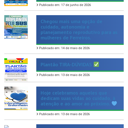
Chegou mais uma opção de
cuidado, autonomia e
planejamento reprodutivo para as
mulheres de Ferreiros.
Publicado em: 14 de maio de 2026
Plantão TIRA-DÚVIDAS
Publicado em: 13 de maio de 2026
Hoje celebramos aqueles que
dedicam suas vidas ao cuidado, à
atenção e ao amor ao próximo.
Publicado em: 13 de maio de 2026
Hoje é dia de homenagear aquelas
que representam amor, força e