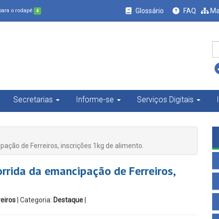
Glossário
FAQ
Ma
 para o rodapé
4
Secretarias
Informe-se
Serviços Digitais
pação de Ferreiros, inscrições 1kg de alimento.
orrida da emancipação de Ferreiros,
eiros
| Categoria:
Destaque
|