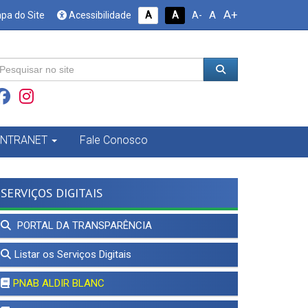
A+
A
pa do Site
Acessibilidade
A
A
A-
INTRANET
Fale Conosco
SERVIÇOS DIGITAIS
PORTAL DA TRANSPARÊNCIA
Listar os Serviços Digitais
PNAB ALDIR BLANC