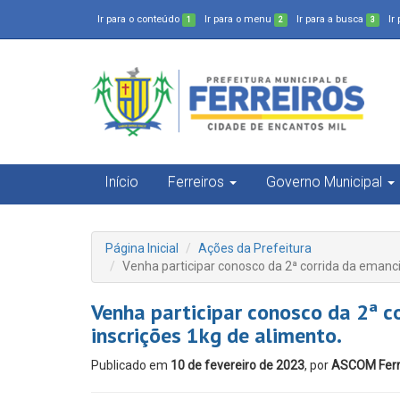
Ir para o conteúdo
Ir para o menu
Ir para a busca
Ir
1
2
3
Início
Ferreiros
Governo Municipal
Página Inicial
Ações da Prefeitura
Venha participar conosco da 2ª corrida da emanci
Venha participar conosco da 2ª c
inscrições 1kg de alimento.
Publicado em
10 de fevereiro de 2023
, por
ASCOM Ferr