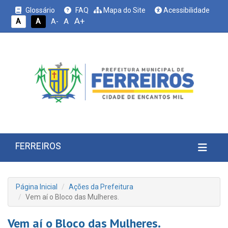
Glossário
FAQ
Mapa do Site
Acessibilidade
A+
A
A
A
A-
FERREIROS
Página Inicial
Ações da Prefeitura
Vem aí o Bloco das Mulheres.
Vem aí o Bloco das Mulheres.