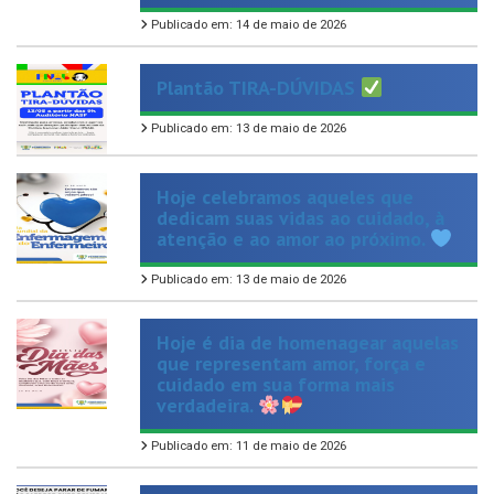
Plantão TIRA-DÚVIDAS
Publicado em: 13 de maio de 2026
Hoje celebramos aqueles que
dedicam suas vidas ao cuidado, à
atenção e ao amor ao próximo.
Publicado em: 13 de maio de 2026
Hoje é dia de homenagear aquelas
que representam amor, força e
cuidado em sua forma mais
verdadeira.
Publicado em: 11 de maio de 2026
Dar o primeiro passo para parar de
fumar pode ser difícil, mas você