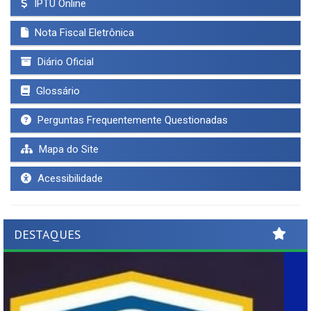
IPTU Online
Nota Fiscal Eletrônica
Diário Oficial
Glossário
Perguntas Frequentemente Questionadas
Mapa do Site
Acessibilidade
DESTAQUES