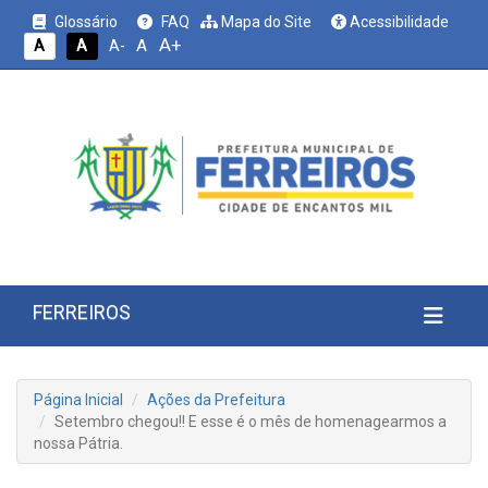
Glossário
FAQ
Mapa do Site
Acessibilidade
A+
A
A
A
A-
FERREIROS
Página Inicial
Ações da Prefeitura
Setembro chegou!! E esse é o mês de homenagearmos a
nossa Pátria.