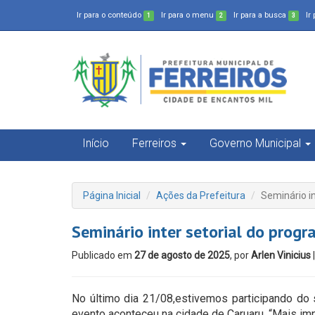
Ir para o conteúdo
Ir para o menu
Ir para a busca
Ir
1
2
3
Início
Ferreiros
Governo Municipal
Página Inicial
Ações da Prefeitura
Seminário in
Seminário inter setorial do progr
Publicado em
27 de agosto de 2025
, por
Arlen Vinicius
No último dia 21/08,estivemos participando do s
evento aconteceu na cidade de Caruaru. “Mais imp