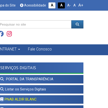
A+
A
pa do Site
Acessibilidade
A
A
A-
INTRANET
Fale Conosco
SERVIÇOS DIGITAIS
PORTAL DA TRANSPARÊNCIA
Listar os Serviços Digitais
PNAB ALDIR BLANC