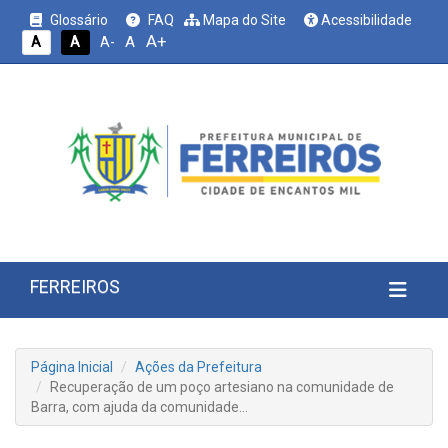
Glossário
FAQ
Mapa do Site
Acessibilidade
A+
A
A
A
A-
FERREIROS
Página Inicial
Ações da Prefeitura
Recuperação de um poço artesiano na comunidade de
Barra, com ajuda da comunidade…