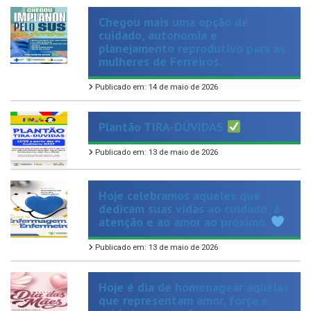
cuidado, autonomia e
planejamento reprodutivo para as
mulheres de Ferreiros.
Publicado em: 14 de maio de 2026
Plantão TIRA-DÚVIDAS
Publicado em: 13 de maio de 2026
Hoje celebramos aqueles que
dedicam suas vidas ao cuidado, à
atenção e ao amor ao próximo.
Publicado em: 13 de maio de 2026
Hoje é dia de homenagear aquelas
que representam amor, força e
cuidado em sua forma mais
verdadeira.