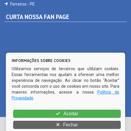
CURTA NOSSA FAN PAGE
INFORMAÇÕES SOBRE COOKIES
Utilizamos serviços de terceiros que utilizam cookies.
Essas ferramentas nos ajudam a oferecer uma melhor
experiência de navegação. Ao clicar no botão “Aceitar”
você concorda com o uso de cookies em nosso site. Para
maiores informações, acesse a nossa
Política de
Privacidade
.
© Copyright 2026 Prefeitura Municipal de Ferreiros | Todos os
Aceitar
direitos reservados | | CMS código aberto WordPress |
Fechar
Desenvolvido por
PRODATTA (81) 99515-1491