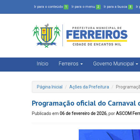
Ir para o conteúdo
Ir para o menu
Ir para a busca
Ir
1
2
3
Início
Ferreiros
Governo Municipal
Página Inicial
Ações da Prefeitura
Programação
Programação oficial do Carnaval 
Publicado em
06 de fevereiro de 2026
, por
ASCOM Ferr