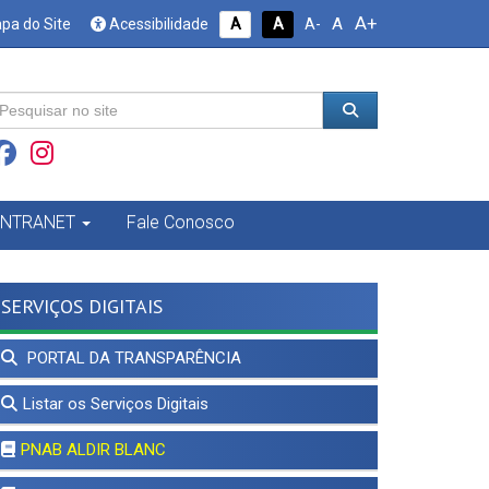
A+
A
pa do Site
Acessibilidade
A
A
A-
INTRANET
Fale Conosco
SERVIÇOS DIGITAIS
PORTAL DA TRANSPARÊNCIA
Listar os Serviços Digitais
PNAB ALDIR BLANC