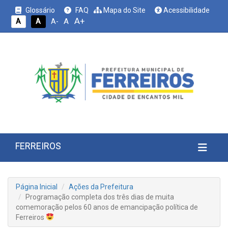
Glossário
FAQ
Mapa do Site
Acessibilidade
A+
A
A
A
A-
FERREIROS
Página Inicial
Ações da Prefeitura
Programação completa dos três dias de muita
comemoração pelos 60 anos de emancipação política de
Ferreiros