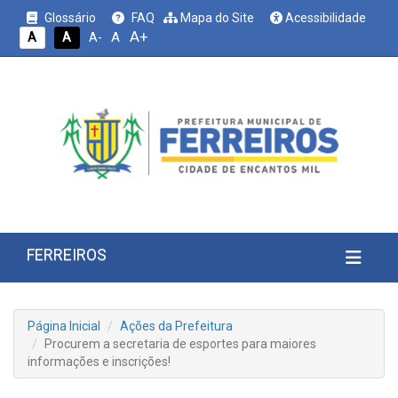
Glossário
FAQ
Mapa do Site
Acessibilidade
A+
A
A
A
A-
FERREIROS
Página Inicial
Ações da Prefeitura
Procurem a secretaria de esportes para maiores
informações e inscrições!