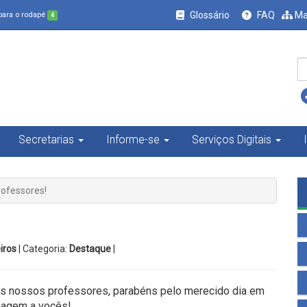
Glossário
FAQ
Ma
 para o rodapé
4
Secretarias
Informe-se
Serviços Digitais
ofessores!
iros
| Categoria:
Destaque
|
 nossos professores, parabéns pelo merecido dia em
agem a vocês!