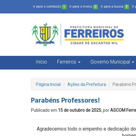
Ir para o conteúdo
Ir para o menu
Ir para a busca
Ir
1
2
3
Início
Ferreiros
Governo Municipal
Página Inicial
Ações da Prefeitura
Parabéns Pr
Parabéns Professores!
Publicado em
15 de outubro de 2025
, por
ASCOM Ferre
Agradecemos todo o empenho e dedicação dos
homen