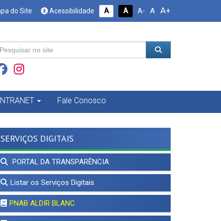
A+
A
pa do Site
Acessibilidade
A
A
A-
INTRANET
Fale Conosco
SERVIÇOS DIGITAIS
PORTAL DA TRANSPARÊNCIA
Listar os Serviços Digitais
PNAB ALDIR BLANC