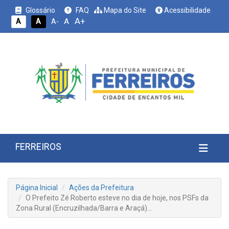
Glossário
FAQ
Mapa do Site
Acessibilidade
A+
A
A
A
A-
FERREIROS
Página Inicial
Ações da Prefeitura
O Prefeito Zé Roberto esteve no dia de hoje, nos PSFs da
Zona Rural (Encruzilhada/Barra e Araçá)…