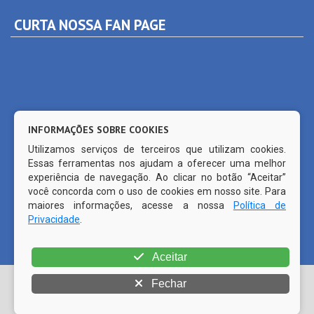
INFORMAÇÕES SOBRE COOKIES
Utilizamos serviços de terceiros que utilizam cookies.
Essas ferramentas nos ajudam a oferecer uma melhor
experiência de navegação. Ao clicar no botão “Aceitar”
você concorda com o uso de cookies em nosso site. Para
maiores informações, acesse a nossa
Política de
Privacidade
.
Aceitar
© Copyright 2026 Prefeitura Municipal de Ferreiros | Todos os
direitos reservados | | CMS código aberto WordPress |
Fechar
Desenvolvido por
PRODATTA (81) 99515-1491