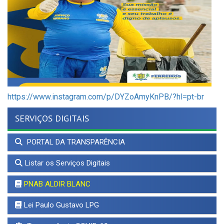
https://www.instagram.com/p/DYZoAmyKnPB/?hl=pt-br
SERVIÇOS DIGITAIS
PORTAL DA TRANSPARÊNCIA
Listar os Serviços Digitais
PNAB ALDIR BLANC
Lei Paulo Gustavo LPG