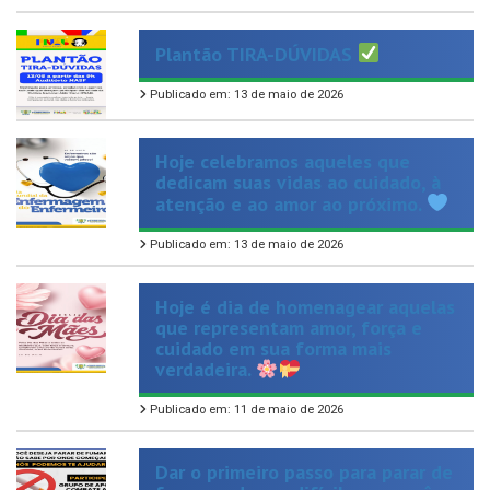
Plantão TIRA-DÚVIDAS
Publicado em: 13 de maio de 2026
Hoje celebramos aqueles que
dedicam suas vidas ao cuidado, à
atenção e ao amor ao próximo.
Publicado em: 13 de maio de 2026
Hoje é dia de homenagear aquelas
que representam amor, força e
cuidado em sua forma mais
verdadeira.
Publicado em: 11 de maio de 2026
Dar o primeiro passo para parar de
fumar pode ser difícil, mas você
não precisa fazer isso sozinho!