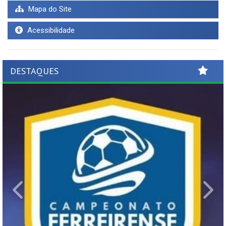
Mapa do Site
Acessibilidade
DESTAQUES
Previous
Ne