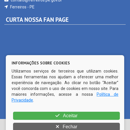
CURTA NOSSA FAN PAGE
INFORMAÇÕES SOBRE COOKIES
Utilizamos serviços de terceiros que utilizam cookies.
Essas ferramentas nos ajudam a oferecer uma melhor
experiência de navegação. Ao clicar no botão “Aceitar”
você concorda com o uso de cookies em nosso site. Para
maiores informações, acesse a nossa
Política de
Privacidade
.
© Copyright 2026 Prefeitura Municipal de Ferreiros | Todos os
Aceitar
direitos reservados | | CMS código aberto WordPress |
Fechar
Desenvolvido por
PRODATTA (81) 99515-1491