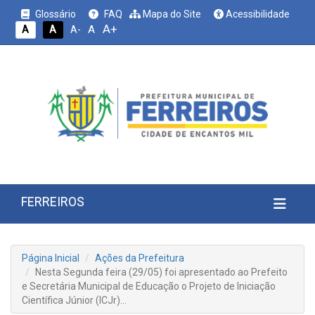
Glossário
FAQ
Mapa do Site
Acessibilidade
A+
A
A
A
A-
FERREIROS
Página Inicial
Ações da Prefeitura
Nesta Segunda feira (29/05) foi apresentado ao Prefeito
e Secretária Municipal de Educação o Projeto de Iniciação
Científica Júnior (ICJr)…