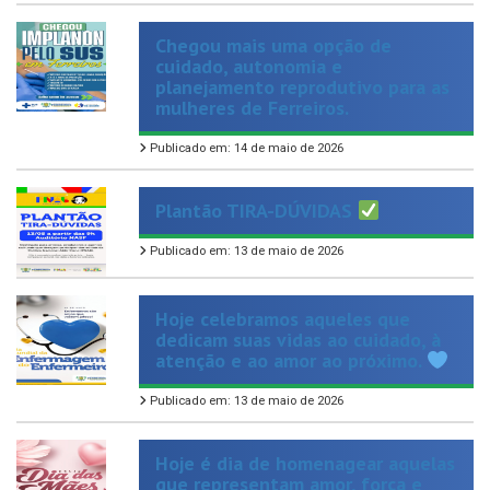
Chegou mais uma opção de
cuidado, autonomia e
planejamento reprodutivo para as
mulheres de Ferreiros.
Publicado em: 14 de maio de 2026
Plantão TIRA-DÚVIDAS
Publicado em: 13 de maio de 2026
Hoje celebramos aqueles que
dedicam suas vidas ao cuidado, à
atenção e ao amor ao próximo.
Publicado em: 13 de maio de 2026
Hoje é dia de homenagear aquelas
que representam amor, força e
cuidado em sua forma mais
verdadeira.