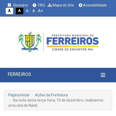
Glossário
FAQ
Mapa do Site
Acessibilidade
A+
A
A
A
A-
FERREIROS
Página Inicial
Ações da Prefeitura
Na noite desta terça-feira, 10 de dezembro, realizamos
uma ceia de Natal