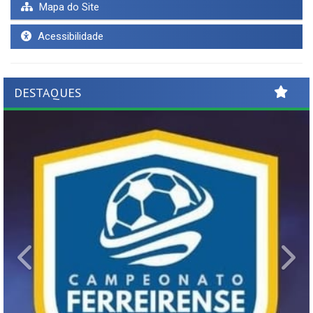
Mapa do Site
Acessibilidade
DESTAQUES
Previous
Ne