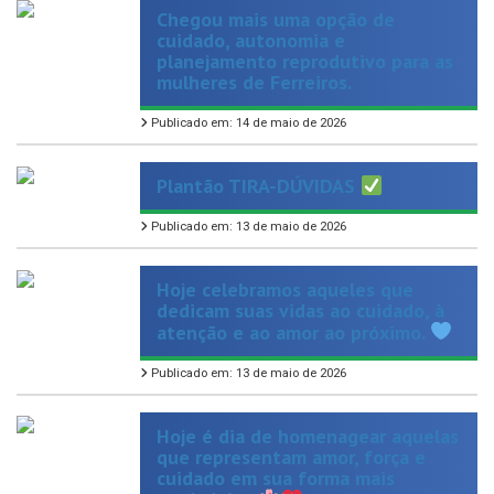
planejamento reprodutivo para as
mulheres de Ferreiros.
Publicado em: 14 de maio de 2026
Plantão TIRA-DÚVIDAS
Publicado em: 13 de maio de 2026
Hoje celebramos aqueles que
dedicam suas vidas ao cuidado, à
atenção e ao amor ao próximo.
Publicado em: 13 de maio de 2026
Hoje é dia de homenagear aquelas
que representam amor, força e
cuidado em sua forma mais
verdadeira.