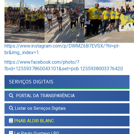
https://www.instagram.com/p/DWMZ6B7EVSX/?hl=pt-
br&img_index=1
https://www.facebook.com/photo/?
fbid=1255937860043101&set=pcb.1255938003376420
SERVIÇOS DIGITAIS
PORTAL DA TRANSPARÊNCIA
Listar os Serviços Digitais
PNAB ALDIR BLANC
Lei Paulo Gustavo LPG