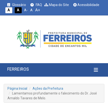
Glossário
FAQ
Mapa do Site
Acessibilidade
A+
A
A
A
A-
FERREIROS
Página Inicial
Ações da Prefeitura
Lamentamos profundamente o falecimento do Dr. José
Arnaldo Tavares de Melo.