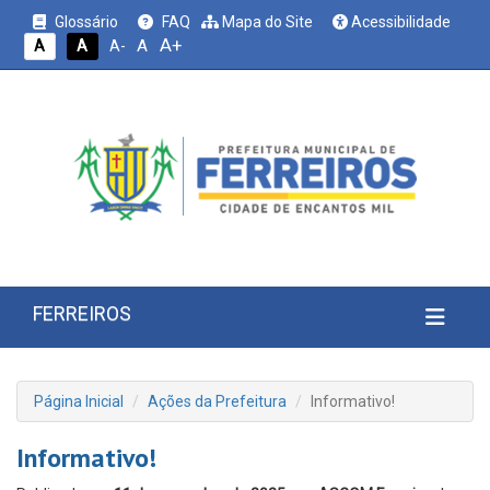
Glossário
FAQ
Mapa do Site
Acessibilidade
A+
A
A
A
A-
FERREIROS
Página Inicial
Ações da Prefeitura
Informativo!
Informativo!