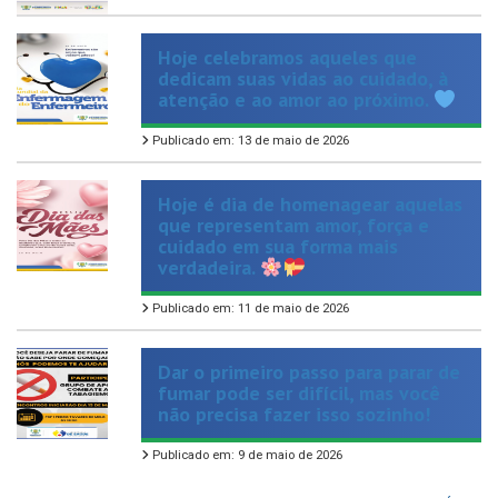
Hoje celebramos aqueles que
dedicam suas vidas ao cuidado, à
atenção e ao amor ao próximo.
Publicado em: 13 de maio de 2026
Hoje é dia de homenagear aquelas
que representam amor, força e
cuidado em sua forma mais
verdadeira.
Publicado em: 11 de maio de 2026
Dar o primeiro passo para parar de
fumar pode ser difícil, mas você
não precisa fazer isso sozinho!
Publicado em: 9 de maio de 2026
VER TODAS NOTÍCIAS