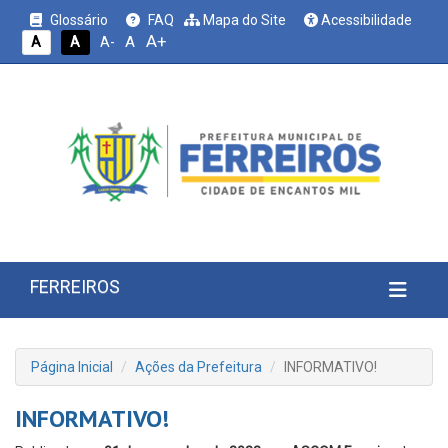
Glossário
FAQ
Mapa do Site
Acessibilidade
A+
A
A
A
A-
FERREIROS
Página Inicial
Ações da Prefeitura
INFORMATIVO!
INFORMATIVO!