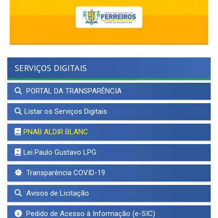
SERVIÇOS DIGITAIS
PORTAL DA TRANSPARÊNCIA
Listar os Serviços Digitais
PNAB ALDIR BLANC
Lei Paulo Gustavo LPG
Transparência COVID-19
Avisos de Licitação
Pedido de Acesso à Informação (e-SIC)