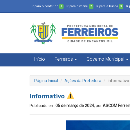
Ir para o conteúdo
Ir para o menu
Ir para a busca
Ir
1
2
3
Início
Ferreiros
Governo Municipal
Página Inicial
Ações da Prefeitura
Informativo
Informativo
Publicado em
05 de março de 2024
, por
ASCOM Ferrei