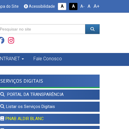
A+
A
pa do Site
Acessibilidade
A
A
A-
INTRANET
Fale Conosco
SERVIÇOS DIGITAIS
PORTAL DA TRANSPARÊNCIA
Listar os Serviços Digitais
PNAB ALDIR BLANC