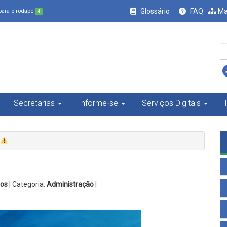
Glossário
FAQ
Ma
 para o rodapé
4
Secretarias
Informe-se
Serviços Digitais
ros
| Categoria:
Administração
|