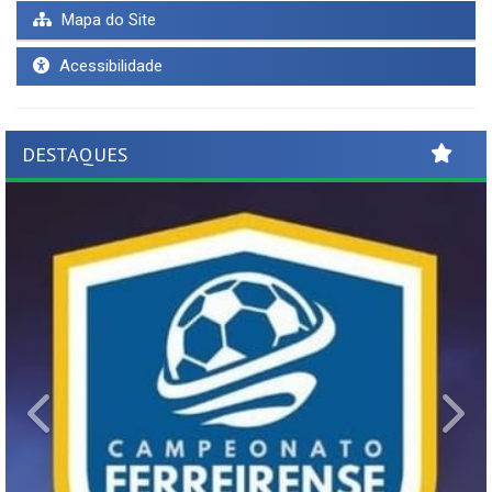
Mapa do Site
Acessibilidade
DESTAQUES
Previous
Ne