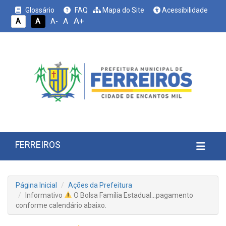
Glossário
FAQ
Mapa do Site
Acessibilidade
A+
A
A
A
A-
FERREIROS
Página Inicial
Ações da Prefeitura
Informativo
O Bolsa Família Estadual…pagamento
conforme calendário abaixo.