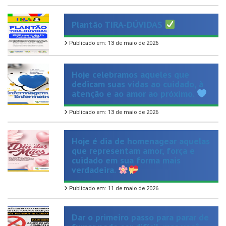
Plantão TIRA-DÚVIDAS
Publicado em: 13 de maio de 2026
Hoje celebramos aqueles que
dedicam suas vidas ao cuidado, à
atenção e ao amor ao próximo.
Publicado em: 13 de maio de 2026
Hoje é dia de homenagear aquelas
que representam amor, força e
cuidado em sua forma mais
verdadeira.
Publicado em: 11 de maio de 2026
Dar o primeiro passo para parar de
fumar pode ser difícil, mas você
não precisa fazer isso sozinho!