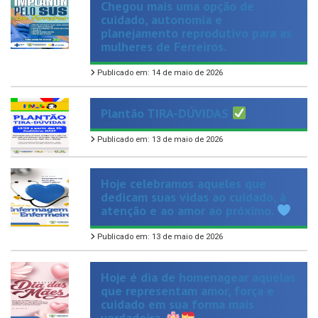
planejamento reprodutivo para as
mulheres de Ferreiros.
Publicado em: 14 de maio de 2026
Plantão TIRA-DÚVIDAS
Publicado em: 13 de maio de 2026
Hoje celebramos aqueles que
dedicam suas vidas ao cuidado, à
atenção e ao amor ao próximo.
Publicado em: 13 de maio de 2026
Hoje é dia de homenagear aquelas
que representam amor, força e
cuidado em sua forma mais
verdadeira.
Publicado em: 11 de maio de 2026