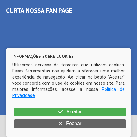
INFORMAÇÕES SOBRE COOKIES
Utilizamos serviços de terceiros que utilizam cookies.
Essas ferramentas nos ajudam a oferecer uma melhor
experiência de navegação. Ao clicar no botão “Aceitar”
você concorda com o uso de cookies em nosso site. Para
maiores informações, acesse a nossa
Política de
Privacidade
.
© Copyright 2026 Prefeitura Municipal de Ferreiros | Todos os
Aceitar
direitos reservados | | CMS código aberto WordPress |
Fechar
Desenvolvido por
PRODATTA (81) 99515-1491