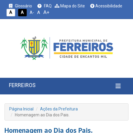
Glossário
FAQ
Mapa do Site
Acessibilidade
A+
A
A
A
A-
FERREIROS
Página Inicial
Ações da Prefeitura
Homenagem ao Dia dos Pais.
Homenagem ao Dia dos Pais.