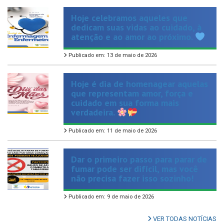
dedicam suas vidas ao cuidado, à
atenção e ao amor ao próximo.
Publicado em: 13 de maio de 2026
Hoje é dia de homenagear aquelas
que representam amor, força e
cuidado em sua forma mais
verdadeira.
Publicado em: 11 de maio de 2026
Dar o primeiro passo para parar de
fumar pode ser difícil, mas você
não precisa fazer isso sozinho!
Publicado em: 9 de maio de 2026
VER TODAS NOTÍCIAS