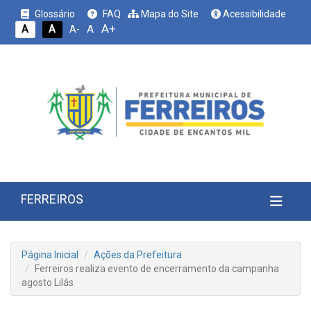
Glossário
FAQ
Mapa do Site
Acessibilidade
A+
A
A
A
A-
FERREIROS
Página Inicial
Ações da Prefeitura
Ferreiros realiza evento de encerramento da campanha
agosto Lilás