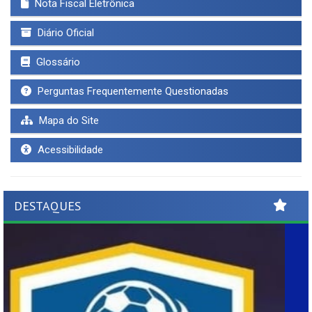
Nota Fiscal Eletrônica
Diário Oficial
Glossário
Perguntas Frequentemente Questionadas
Mapa do Site
Acessibilidade
DESTAQUES