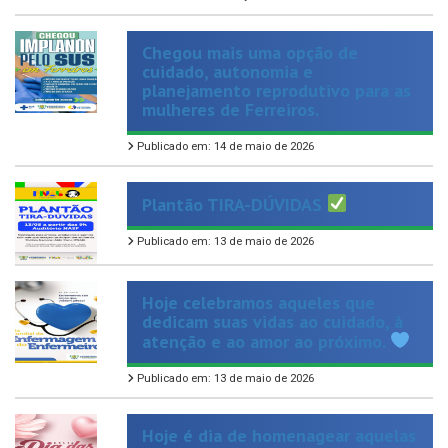
Chegou mais uma opção de
cuidado, autonomia e
planejamento reprodutivo para as
mulheres de Ferreiros.
Publicado em: 14 de maio de 2026
Plantão TIRA-DÚVIDAS
Publicado em: 13 de maio de 2026
Hoje celebramos aqueles que
dedicam suas vidas ao cuidado, à
atenção e ao amor ao próximo.
Publicado em: 13 de maio de 2026
Hoje é dia de homenagear aquelas
que representam amor, força e
cuidado em sua forma mais