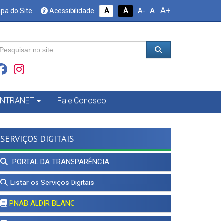
A+
A
pa do Site
Acessibilidade
A
A
A-
INTRANET
Fale Conosco
SERVIÇOS DIGITAIS
PORTAL DA TRANSPARÊNCIA
Listar os Serviços Digitais
PNAB ALDIR BLANC