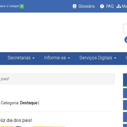
Glossário
FAQ
Ma
 para o rodapé
4
Secretarias
Informe-se
Serviços Digitais
 pais!
| Categoria:
Destaque
|
iz dia dos pais!