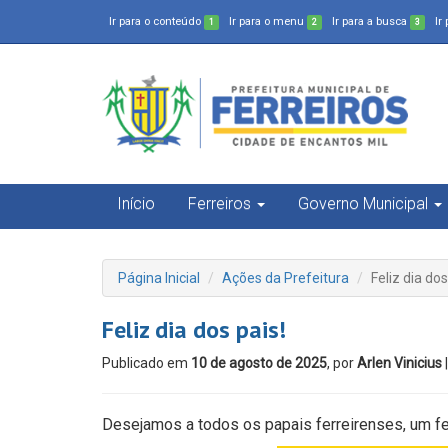
Ir para o conteúdo
Ir para o menu
Ir para a busca
Ir
1
2
3
Início
Ferreiros
Governo Municipal
Página Inicial
Ações da Prefeitura
Feliz dia dos
Feliz dia dos pais!
Publicado em
10 de agosto de 2025
, por
Arlen Vinicius
Desejamos a todos os papais ferreirenses, um fel