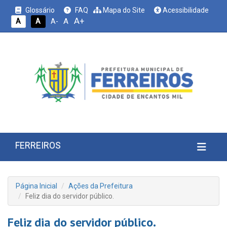
Glossário
FAQ
Mapa do Site
Acessibilidade
A+
A
A
A
A-
FERREIROS
Página Inicial
Ações da Prefeitura
Feliz dia do servidor público.
Feliz dia do servidor público.