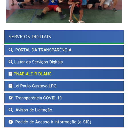
SERVIÇOS DIGITAIS
PORTAL DA TRANSPARÊNCIA
Listar os Serviços Digitais
PNAB ALDIR BLANC
Lei Paulo Gustavo LPG
Transparência COVID-19
Avisos de Licitação
Pedido de Acesso à Informação (e-SIC)