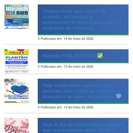
Chegou mais uma opção de
cuidado, autonomia e
planejamento reprodutivo para as
mulheres de Ferreiros.
Publicado em: 14 de maio de 2026
Plantão TIRA-DÚVIDAS
Publicado em: 13 de maio de 2026
Hoje celebramos aqueles que
dedicam suas vidas ao cuidado, à
atenção e ao amor ao próximo.
Publicado em: 13 de maio de 2026
Hoje é dia de homenagear aquelas
que representam amor, força e