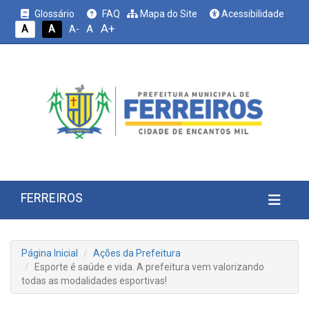
Glossário
FAQ
Mapa do Site
Acessibilidade
A+
A
A
A
A-
FERREIROS
Página Inicial
Ações da Prefeitura
Esporte é saúde e vida. A prefeitura vem valorizando
todas as modalidades esportivas!