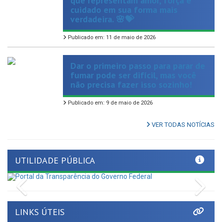
que representam amor, força e
cuidado em sua forma mais
verdadeira. 🌸💝
Publicado em: 11 de maio de 2026
Dar o primeiro passo para parar de
fumar pode ser difícil, mas você
não precisa fazer isso sozinho!
Publicado em: 9 de maio de 2026
VER TODAS NOTÍCIAS
UTILIDADE PÚBLICA
Previous
Nex
LINKS ÚTEIS