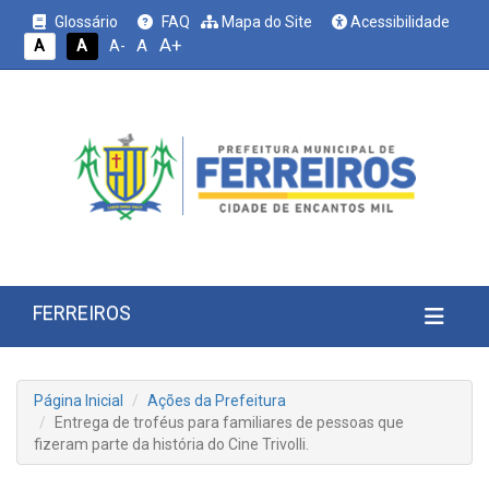
Glossário
FAQ
Mapa do Site
Acessibilidade
A+
A
A
A
A-
FERREIROS
Página Inicial
Ações da Prefeitura
Entrega de troféus para familiares de pessoas que
fizeram parte da história do Cine Trivolli.