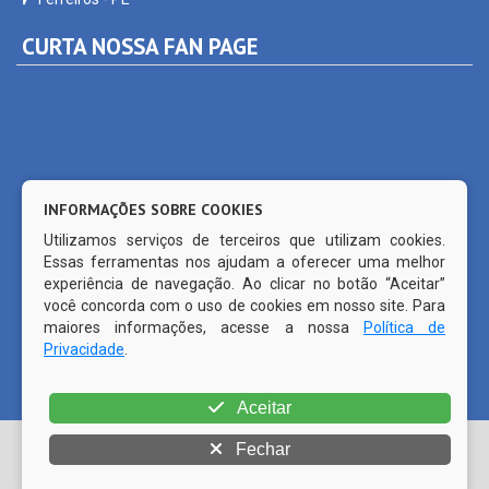
CURTA NOSSA FAN PAGE
INFORMAÇÕES SOBRE COOKIES
Utilizamos serviços de terceiros que utilizam cookies.
Essas ferramentas nos ajudam a oferecer uma melhor
experiência de navegação. Ao clicar no botão “Aceitar”
você concorda com o uso de cookies em nosso site. Para
maiores informações, acesse a nossa
Política de
Privacidade
.
© Copyright 2026 Prefeitura Municipal de Ferreiros | Todos os
Aceitar
direitos reservados | | CMS código aberto WordPress |
Fechar
Desenvolvido por
PRODATTA (81) 99515-1491