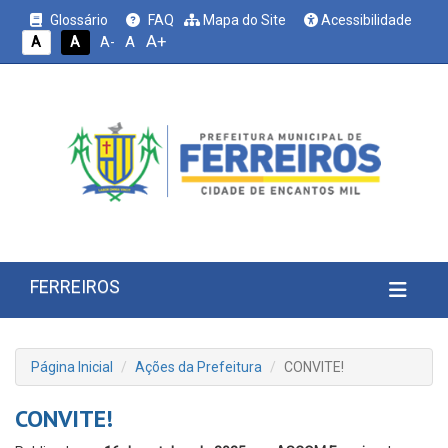
Glossário
FAQ
Mapa do Site
Acessibilidade
A+
A
A
A
A-
FERREIROS
Página Inicial
Ações da Prefeitura
CONVITE!
CONVITE!