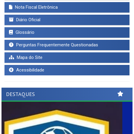
Nota Fiscal Eletrônica
Diário Oficial
Glossário
Perguntas Frequentemente Questionadas
Mapa do Site
Acessibilidade
DESTAQUES