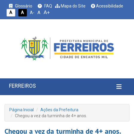
Glossário
FAQ
Mapa do Site
Acessibilidade
A+
A
A
A
A-
FERREIROS
Página Inicial
Ações da Prefeitura
Chegou a vez da turminha de 4+ anos.
Chegou a vez da turminha de 4+ anos.