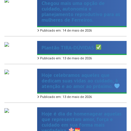
Chegou mais uma opção de
cuidado, autonomia e
planejamento reprodutivo para as
mulheres de Ferreiros.
Publicado em: 14 de maio de 2026
Plantão TIRA-DÚVIDAS
Publicado em: 13 de maio de 2026
Hoje celebramos aqueles que
dedicam suas vidas ao cuidado, à
atenção e ao amor ao próximo.
Publicado em: 13 de maio de 2026
Hoje é dia de homenagear aquelas
que representam amor, força e
cuidado em sua forma mais
verdadeira.