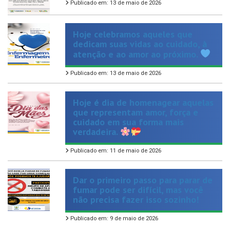
Hoje celebramos aqueles que
dedicam suas vidas ao cuidado, à
atenção e ao amor ao próximo.
Publicado em: 13 de maio de 2026
Hoje é dia de homenagear aquelas
que representam amor, força e
cuidado em sua forma mais
verdadeira.
Publicado em: 11 de maio de 2026
Dar o primeiro passo para parar de
fumar pode ser difícil, mas você
não precisa fazer isso sozinho!
Publicado em: 9 de maio de 2026
VER TODAS NOTÍCIAS