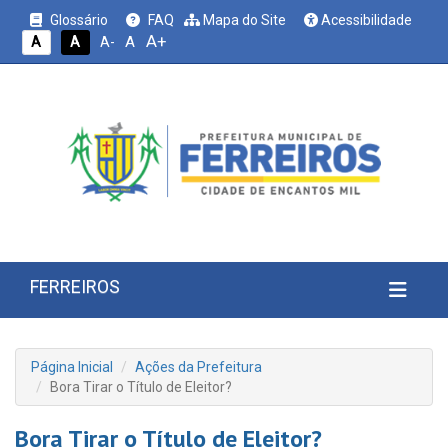
Glossário
FAQ
Mapa do Site
Acessibilidade
A+
A
A
A
A-
FERREIROS
Página Inicial
Ações da Prefeitura
Bora Tirar o Título de Eleitor?
Bora Tirar o Título de Eleitor?