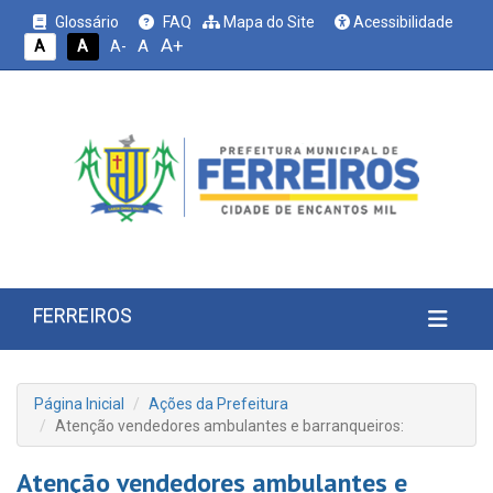
Glossário
FAQ
Mapa do Site
Acessibilidade
A+
A
A
A
A-
FERREIROS
Página Inicial
Ações da Prefeitura
Atenção vendedores ambulantes e barranqueiros:
Atenção vendedores ambulantes e