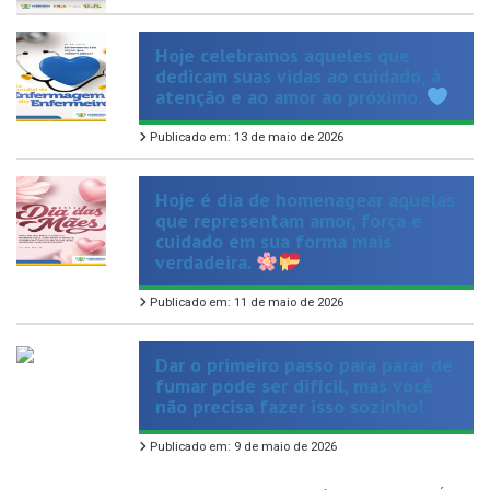
Hoje celebramos aqueles que
dedicam suas vidas ao cuidado, à
atenção e ao amor ao próximo.
Publicado em: 13 de maio de 2026
Hoje é dia de homenagear aquelas
que representam amor, força e
cuidado em sua forma mais
verdadeira.
Publicado em: 11 de maio de 2026
Dar o primeiro passo para parar de
fumar pode ser difícil, mas você
não precisa fazer isso sozinho!
Publicado em: 9 de maio de 2026
VER TODAS NOTÍCIAS