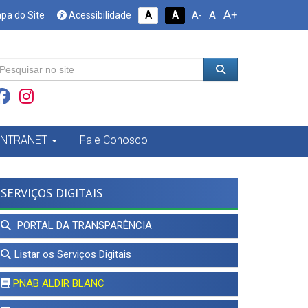
A+
A
pa do Site
Acessibilidade
A
A
A-
INTRANET
Fale Conosco
SERVIÇOS DIGITAIS
PORTAL DA TRANSPARÊNCIA
Listar os Serviços Digitais
PNAB ALDIR BLANC