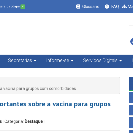
Glossário
FAQ
Ma
 para o rodapé
4
Secretarias
Informe-se
Serviços Digitais
 a vacina para grupos com comorbidades.
ortantes sobre a vacina para grupos
s
| Categoria:
Destaque
|