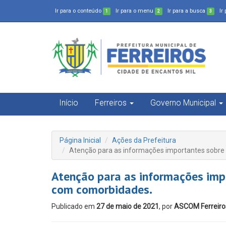
Ir para o conteúdo
Ir para o menu
Ir para a busca
Ir
1
2
3
Início
Ferreiros
Governo Municipal
Página Inicial
Ações da Prefeitura
Atenção para as informações importantes sobre
Atenção para as informações imp
com comorbidades.
Publicado em
27 de maio de 2021
, por
ASCOM Ferreiro